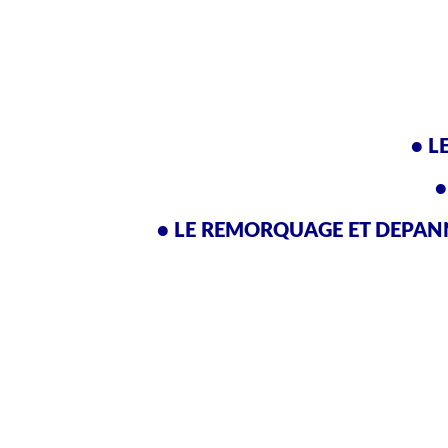
• L
•
• LE REMORQUAGE ET DEPAN