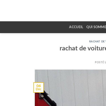
Skip
to
content
ACCUEIL
QUI SOMME
RACHAT DE 
rachat de voitu
POSTÉ 
04
Déc