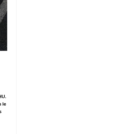
VHU.
 le
s