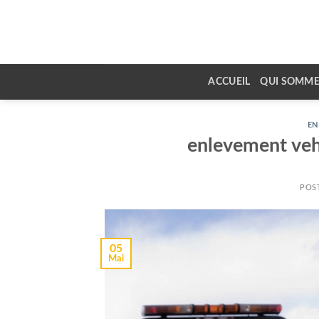
Skip
to
content
ACCUEIL
QUI SOMME
EN
enlevement veh
POS
05
Mai