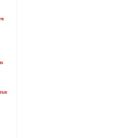
re
us
leux