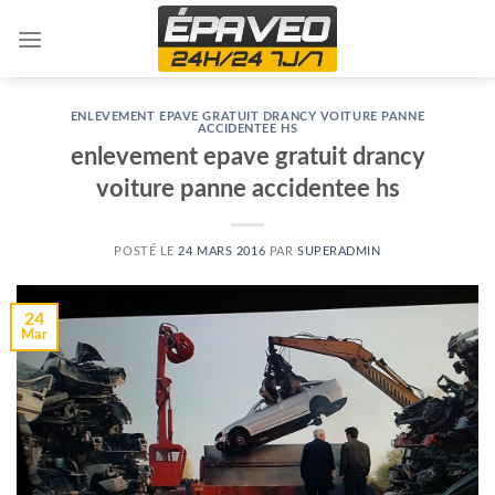
Skip
to
content
ENLEVEMENT EPAVE GRATUIT DRANCY VOITURE PANNE
ACCIDENTEE HS
enlevement epave gratuit drancy
voiture panne accidentee hs
POSTÉ LE
24 MARS 2016
PAR
SUPERADMIN
24
Mar