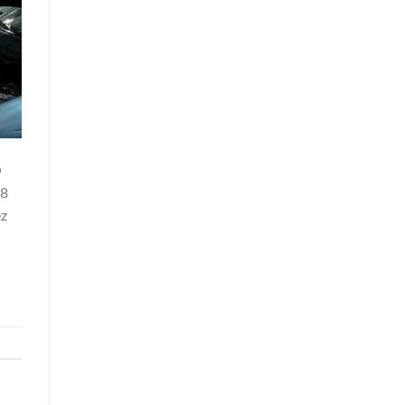
O
78
ez