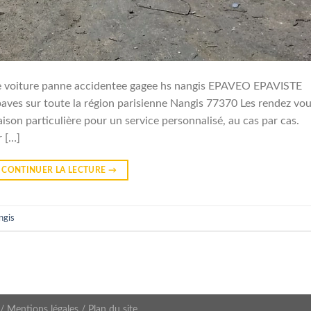
 voiture panne accidentee gagee hs nangis EPAVEO EPAVISTE
ves sur toute la région parisienne Nangis 77370 Les rendez vo
aison particulière pour un service personnalisé, au cas par cas.
r […]
CONTINUER LA LECTURE
→
ngis
/
Mentions légales
/
Plan du site
.