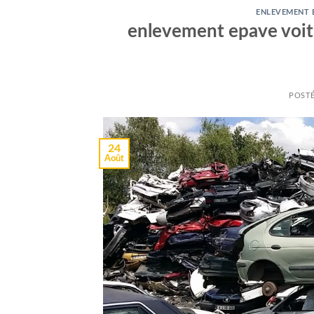
ENLEVEMENT E
enlevement epave voit
POST
24
Août