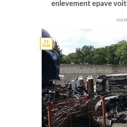
enlevement epave voit
POST
21
Août