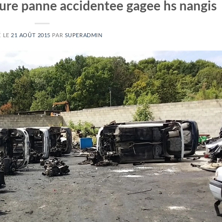
ure panne accidentee gagee hs nangis
É LE
21 AOÛT 2015
PAR
SUPERADMIN