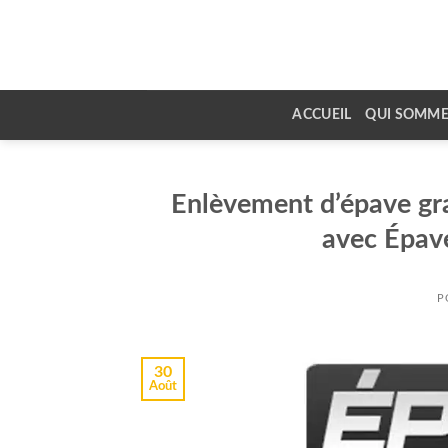
Skip
to
content
ACCUEIL
QUI SOMME
Enlèvement d’épave gr
avec Épavé
P
30
Août