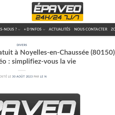
S-NOUS ?
+ D’INFOS
ACTUALITÉS
NOUS CONTACTER
Z
DIVERS
atuit à Noyelles-en-Chaussée (80150)
o : simplifiez-vous la vie
OSTÉ LE
30 AOÛT 2023
PAR
LE N