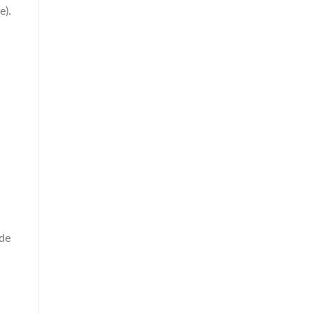
e).
 de