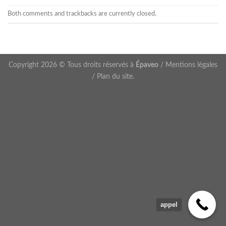
Both comments and trackbacks are currently closed.
Copyright 2026 © Tous droits réservés à
Épaveo
/
Mentions légales
/
Plan du site
.
appel