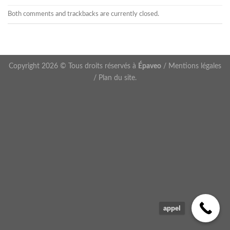
Both comments and trackbacks are currently closed.
Copyright 2026 © Tous droits réservés à
Épaveo
/
Mentions légales
/
Plan du site
.
appel