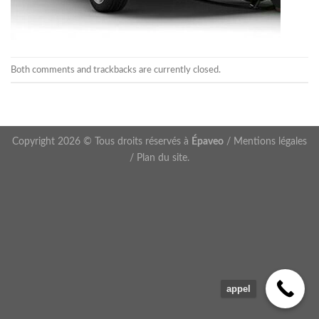
Both comments and trackbacks are currently closed.
Copyright 2026 © Tous droits réservés à
Épaveo
/
Mentions légales
/
Plan du site
.
appel