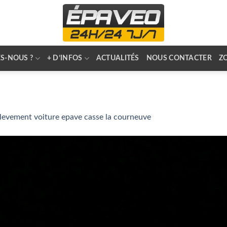
S-NOUS ?
+ D’INFOS
ACTUALITÉS
NOUS CONTACTER
Z
levement voiture epave casse la courneuve