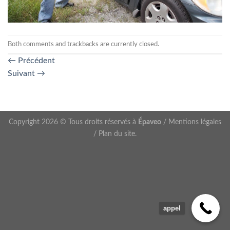
Both comments and trackbacks are currently closed.
←
Précédent
Suivant
→
Copyright 2026 © Tous droits réservés à
Épaveo
/
Mentions légales
/
Plan du site
.
appel