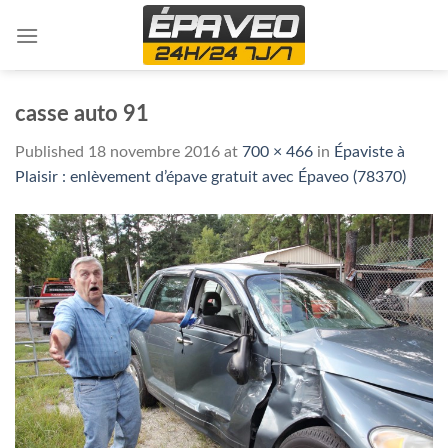
Skip
to
content
casse auto 91
Published
18 novembre 2016
at
700 × 466
in
Épaviste à
Plaisir : enlèvement d’épave gratuit avec Épaveo (78370)