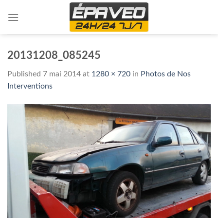
Skip
to
content
20131208_085245
Published
7 mai 2014
at
1280 × 720
in
Photos de Nos
Interventions