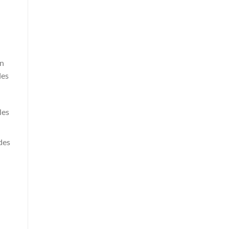
un
des
les
des