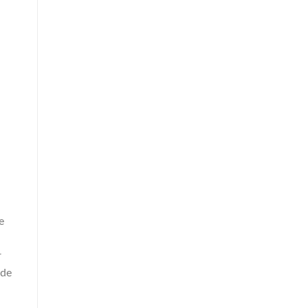
e
r
 de