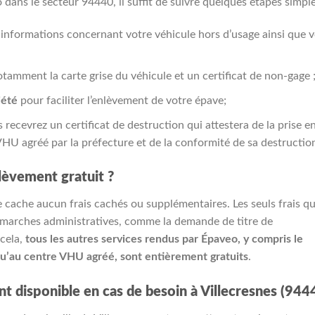
 dans le secteur 94440, il suffit de suivre quelques étapes simple
s informations concernant votre véhicule hors d’usage ainsi que 
tamment la carte grise du véhicule et un certificat de non-gage 
iété
pour faciliter l’enlèvement de votre épave;
 recevrez un certificat de destruction qui attestera de la prise e
VHU agréé par la préfecture et de la conformité de sa destructio
nlèvement gratuit ?
 cache aucun frais cachés ou supplémentaires. Les seuls frais qu
démarches administratives, comme la demande de titre de
 cela,
tous les autres services rendus par Épaveo, y compris le
qu’au centre VHU agréé, sont entièrement gratuits
.
t disponible en cas de besoin à Villecresnes (944